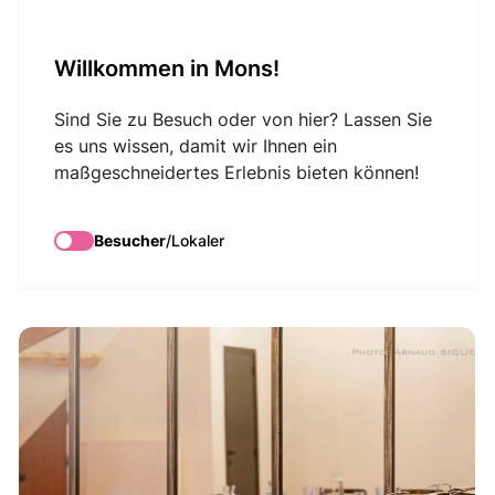
VisitMons Logo
Willkommen in Mons!
Search
Sind Sie zu Besuch oder von hier? Lassen Sie
es uns wissen, damit wir Ihnen ein
maßgeschneidertes Erlebnis bieten können!
Salle Polyvalente
L'écurie
Besucher
/
Lokaler