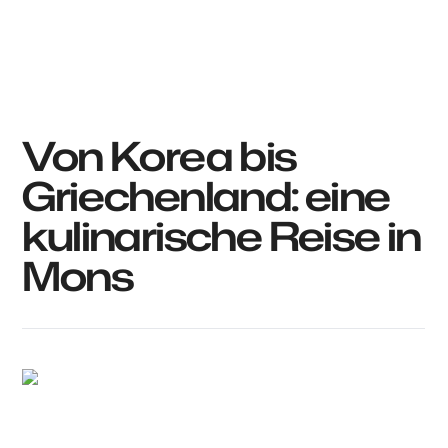
Von Korea bis
Griechenland: eine
kulinarische Reise in
Mons
Anthony @food_is_my_bestff