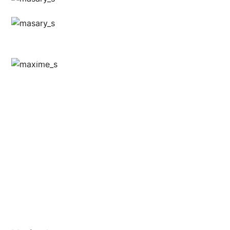
Anthony @food_is_my_bestff
Anthony @food_is_my_bestff