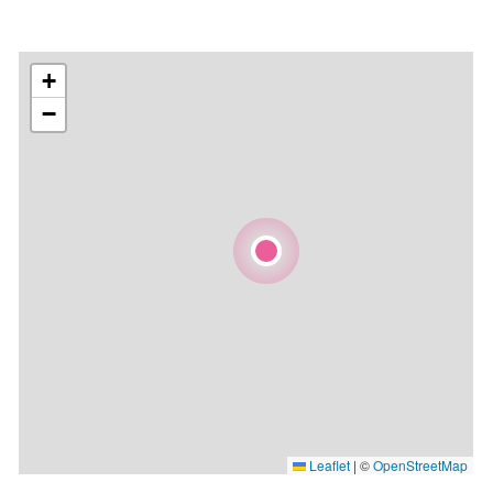
+
−
Leaflet
|
©
OpenStreetMap