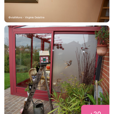
visitMons - Virginie Delattre
+
20