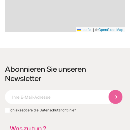
Leaflet
|
©
OpenStreetMap
Abonnieren Sie unseren
Newsletter
Abonnie
Ich akzeptiere die Datenschutzrichtlinie
*
Was zu tun ?