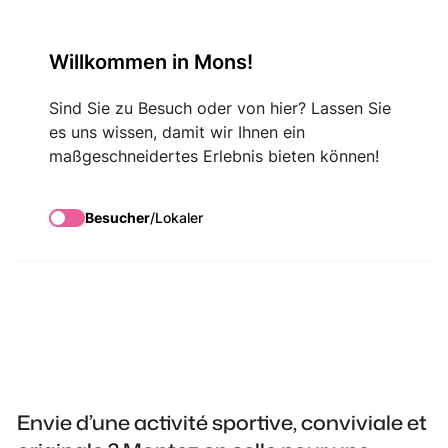
VisitMons Logo
Willkommen in Mons!
Search
Sind Sie zu Besuch oder von hier? Lassen Sie
es uns wissen, damit wir Ihnen ein
maßgeschneidertes Erlebnis bieten können!
Ecco La Luna -
Tandem Rallye
Besucher
/
Lokaler
Envie d’une activité sportive, conviviale et